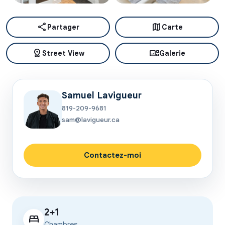
share
map
Partager
Carte
distance
gallery_thumbnail
Street View
Galerie
Samuel Lavigueur
819-209-9681
sam@lavigueur.ca
Contactez-moi
2+1
bed
Chambres