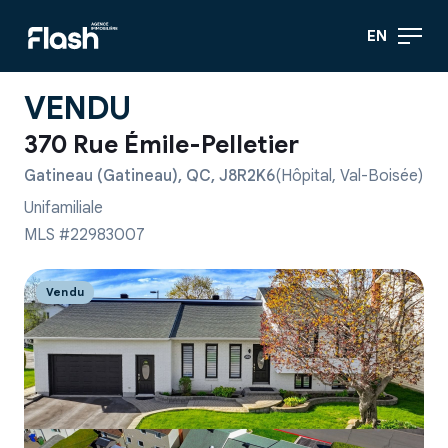
EN
VENDU
370 Rue Émile-Pelletier
Gatineau (Gatineau), QC, J8R2K6
(Hôpital, Val-Boisée)
Unifamiliale
MLS #22983007
Vendu