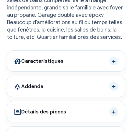
salles de bains complètes, salle à manger
indépendante, grande salle familiale avec foyer
au propane. Garage double avec époxy.
Beaucoup d'améliorations au fil du temps telles
que fenêtres, la cuisine, les salles de bains, la
toiture, etc. Quartier familial près des services.
house
Caractéristiques
park
Addenda
bedroom_child
Détails des pièces