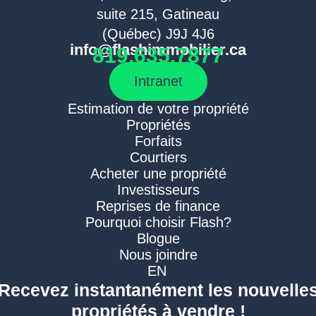
suite 215, Gatineau
(Québec) J9J 4J6
info@flashimmobilier.ca
819.635.7877
Intranet
Estimation de votre propriété
Propriétés
Forfaits
Courtiers
Acheter une propriété
Investisseurs
Reprises de finance
Pourquoi choisir Flash?
Blogue
Nous joindre
EN
Recevez instantanément les nouvelle
propriétés à vendre !