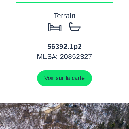
Terrain
56392.1p
2
MLS#: 20852327
Voir sur la carte