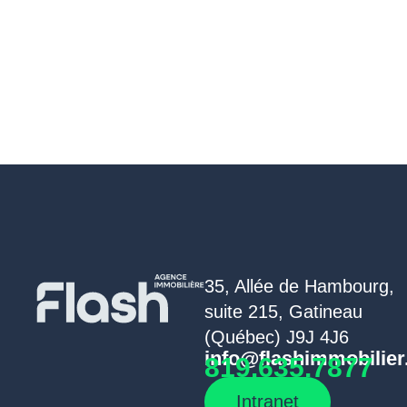
35, Allée de Hambourg,
suite 215, Gatineau
(Québec) J9J 4J6
info@flashimmobilier
819.635.7877
Intranet