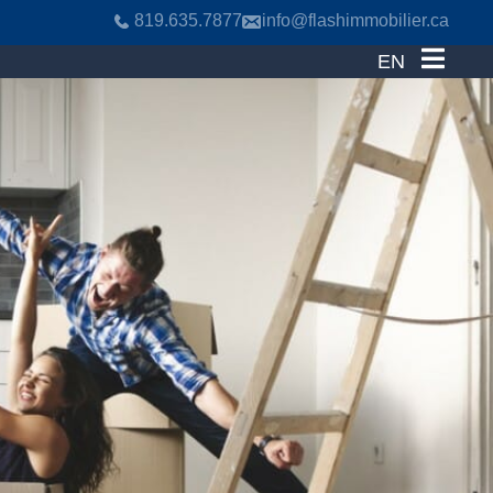
819.635.7877
info@flashimmobilier.ca
EN